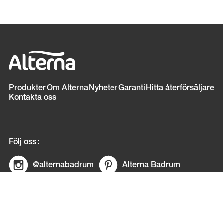
Sidfot
Produkter
Om Alterna
Nyheter
Garanti
Hitta återförsäljare
Kontakta oss
Följ oss
@alternabadrum
Alterna Badrum