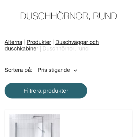
Mitt badrum
Arkitekter
DUSCHHÖRNOR, RUND
Produkter
Se alla
Serier
Alterna
Produkter
Duschväggar och
duschkabiner
Duschhörnor, rund
Rita ditt badrum
Sortera på:
Pris stigande
Om Alterna
Inspiration
Filtrera produkter
Showroom
Kontakta oss