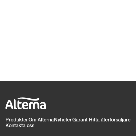
Sidfot
Produkter
Om Alterna
Nyheter
Garanti
Hitta återförsäljare
Kontakta oss